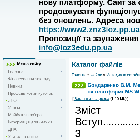
нову платформу. Сайт за
продовжувати функціону
без оновлень. Адреса нов
https://www2.znz3loz.pp.ua
Пропозиції та зауваженн
info@loz3edu.pp.ua
Каталог файлів
Меню сайту
Головна
Головна
»
Файли
»
Методична скарбн
Фінансування закладу
Бондаренко В.М. Мет
Новини
на платформі MS W
Профспілковий куточок
[
Викачати з сервера
(1.10 Mb) ]
ЗНО
Зміст
Учням
Майбутня кар’єра
Вступ.................
Інформація для батьків
ДПА
3
Учителі в online