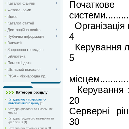
Початко
Каталог файлів
Фотоальбоми
системи............
Відео
Організація ві
Каталог статей
Дистанційна освіта
4
Публічна інформація
Вакансії
Керування лока
Звернення громадян
5
Бібліотека
Пам’ятні дати
Дистан
Шкільний психолог
PISA - міжнародна пр...
місцем.............
Керування загаль
Категорії розділу
20
Катедра наук природничо-
математичного циклу
[11]
Серверні рішення...
Катедра філології та іноземних
мов
[3]
Катедра трудового навчання та
30
креслення
[1]
Катедра початкових класів
[1]