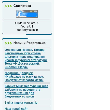
Статистика
Онлайн всього:
1
Гостей:
1
Користувачів:
0
Новини Pedpresa.ua
Олександр Первак, Тамара
Кам’янецька. Орієнтовне
альтернативне планування
уроків зарубіжної літератури.
Тема «Ф. Достоєвський.
«Злочин і кара»
Людмила Давидюк.
«Найкраще не мати думок.
Почуття: от їх варто мати»
Кабінет Міністрів України зняв
заборону на передплату
друкованих ЗМІ для
бюджетних установ
Зміна наших контактів
Наш новий сайт