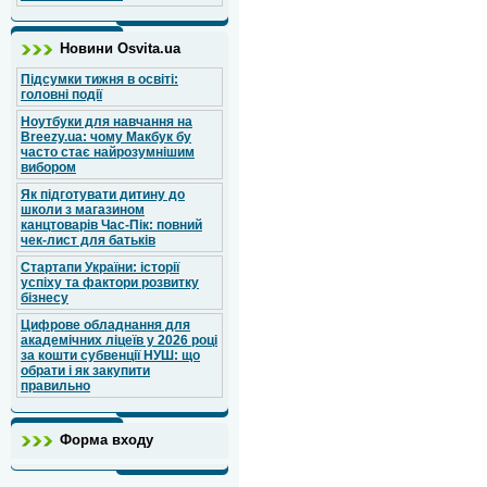
Новини Osvita.ua
Підсумки тижня в освіті:
головні події
Ноутбуки для навчання на
Breezy.ua: чому Макбук бу
часто стає найрозумнішим
вибором
Як підготувати дитину до
школи з магазином
канцтоварів Час-Пік: повний
чек-лист для батьків
Стартапи України: історії
успіху та фактори розвитку
бізнесу
Цифрове обладнання для
академічних ліцеїв у 2026 році
за кошти субвенції НУШ: що
обрати і як закупити
правильно
Форма входу