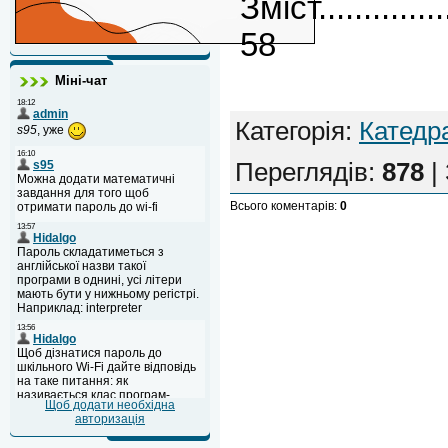
Зміст.................
58
Міні-чат
Категорія
:
Катедр
Переглядів
:
878
|
Всього коментарів
:
0
Щоб додати необхідна
авторизація