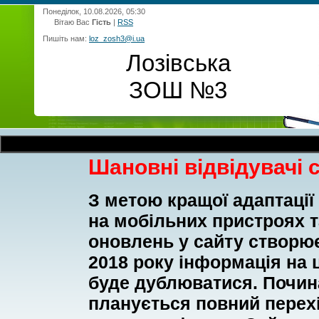
Понеділок, 10.08.2026, 05:30
Вітаю Вас
Гість
|
RSS
Пишіть нам:
loz_zosh3@i.ua
Лозівська
ЗОШ №3
Шановні відвідувачі 
З метою кращої адаптації
на мобільних пристроях 
оновлень у сайту створює
2018 року інформація на ц
буде дублюватися. Почина
планується повний перехі