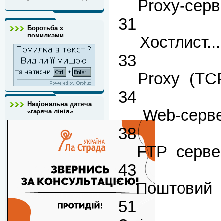
Proxy-сервер.......
31
Боротьба з
помилками
Хостлист............
33
Proxy (TCP-міст)...
34
Національна дитяча
Web-сервер.........
«гаряча лінія»
38
FTP сервер.........
43
Поштовий сервер...
51