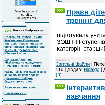
Права діте
Онлайн всього:
1
Гостей:
1
Користувачів:
0
тренінг дл
Новини Pedpresa.ua
підготувала учите
Олександр Первак, Тамара
ЗОШ І-ІІІ ступені
Кам’янецька. Орієнтовне
альтернативне планування
категорії, старши
уроків зарубіжної літератури.
Тема «Ф. Достоєвський.
«Злочин і кара»
Людмила Давидюк.
«Найкраще не мати думок.
Загальні файли
|
Пере
Почуття: от їх варто мати»
116
|
Додав:
Hidalgo
|
Кабінет Міністрів України зняв
(0)
заборону на передплату
друкованих ЗМІ для
бюджетних установ
Інтерактив
Зміна наших контактів
Наш новий сайт
навчання
Новини Osvita.ua