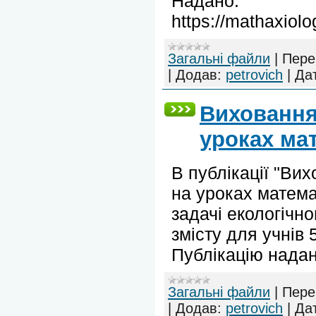
Надано:
https://mathaxiol
Загальні файли
|
Пере
|
Додав:
petrovich
|
Да
Виховання
уроках ма
В публікації "Ви
на уроках матема
задачі екологічно
змісту для учнів 
Публікацію надано
Загальні файли
|
Пере
|
Додав:
petrovich
|
Да