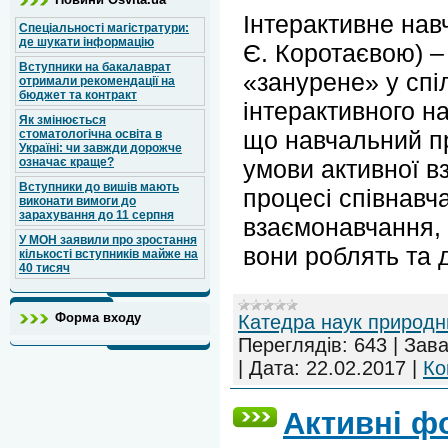
Інтерактивне нав
Спеціальності магістратури:
де шукати інформацію
Є. Коротаєвою) –
Вступники на бакалаврат
«занурене» у с
отримали рекомендації на
бюджет та контракт
інтерактивного н
Як змінюється
що навчальний пр
стоматологічна освіта в
Україні: чи завжди дорожче
умови активної вз
означає краще?
Вступники до вишів мають
процесі співнавч
виконати вимоги до
зарахування до 11 серпня
взаємонавчання, 
У МОН заявили про зростання
вони роблять та 
кількості вступників майже на
40 тисяч
Форма входу
Катедра наук природн
Переглядів:
643
|
Зава
|
Дата:
22.02.2017
|
Ко
Активні ф