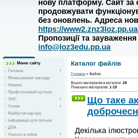
нову платформу. Сайт за
продовжувати функціону
без оновлень. Адреса нов
https://www2.znz3loz.pp.ua
Пропозиції та зауваженн
info@loz3edu.pp.ua
Каталог файлів
Меню сайту
Головна
Головна
»
Файли
Фінансування закладу
Всього матеріалів в каталозі
:
26
Новини
Показано матеріалів
:
1-10
Профспілковий куточок
Що таке а
ЗНО
Учням
доброчесн
Майбутня кар’єра
Інформація для батьків
ДПА
Декілька ілюстро
Учителі в online