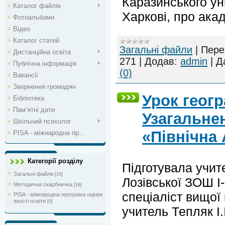
Каразинського ун
Каталог файлів
Харкові, про ака
Фотоальбоми
Відео
Каталог статей
Загальні файли
|
Пере
Дистанційна освіта
271
|
Додав:
admin
|
Д
Публічна інформація
(0)
Вакансії
Звернення громадян
Урок геогра
Бібліотека
Пам’ятні дати
Узагальне
Шкільний психолог
«Північна
PISA - міжнародна пр...
Категорії розділу
Підготувала учит
Загальні файли
[10]
Лозівської ЗОШ І-
Методична скарбничка
[16]
спеціаліст вищої 
PISA - міжнародна програма оцінки
якості освіти
[0]
учитель Тепляк І.І