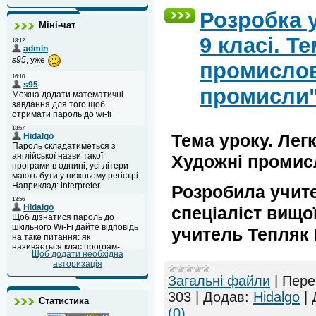
Розробка у
Міні-чат
9 класі. Т
промислов
промисли
Тема уроку. Лег
Художні промис
Розробила учите
спеціаліст вищої
учитель Тепляк І
Щоб додати необхідна
авторизація
Загальні файли
|
Пере
303
|
Додав:
Hidalgo
|
Статистика
(0)