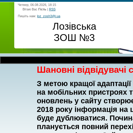
Четвер, 06.08.2026, 18:15
Вітаю Вас
Гість
|
RSS
Пишіть нам:
loz_zosh3@i.ua
Лозівська
ЗОШ №3
Шановні відвідувачі 
З метою кращої адаптації
на мобільних пристроях 
оновлень у сайту створює
2018 року інформація на ц
буде дублюватися. Почина
планується повний перехі