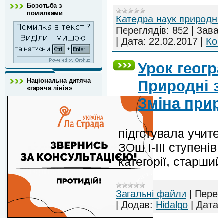
Боротьба з
помилками
Катедра наук природн
Переглядів:
852
|
Зава
|
Дата:
22.02.2017
|
Ко
Урок геогра
Національна дитяча
Природні з
«гаряча лінія»
Зміна пр
підготувала учите
ЗОш І-ІІІ ступені
категорії, старши
Загальні файли
|
Пере
|
Додав:
Hidalgo
|
Дата