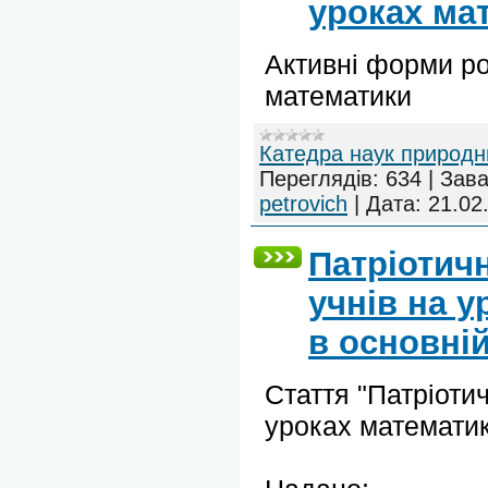
уроках ма
Активні форми ро
математики
Катедра наук природн
Переглядів:
634
|
Зава
petrovich
|
Дата:
21.02
Патріотич
учнів на 
в основні
Стаття "Патріоти
уроках математик