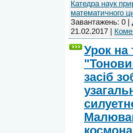
Катедра наук при
математичного ц
Завантажень:
0
|
21.02.2017
|
Комен
Урок на
"Тонови
засіб з
узагаль
силуетн
Малюва
космона