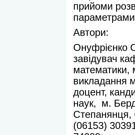
прийоми розв
параметрами
Автори:
Онуфрієнко О
завідувач к
математики, 
викладання м
доцент, канд
наук, м. Берд
Степанянця, б
(06153) 30391