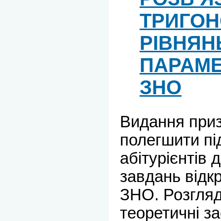
ТРИГО
РІВНЯН
ПАРАМЕ
ЗНО
Видання при
полегшити пі
абітурієнтів 
завдань відкр
ЗНО. Розгля
теоретичні за