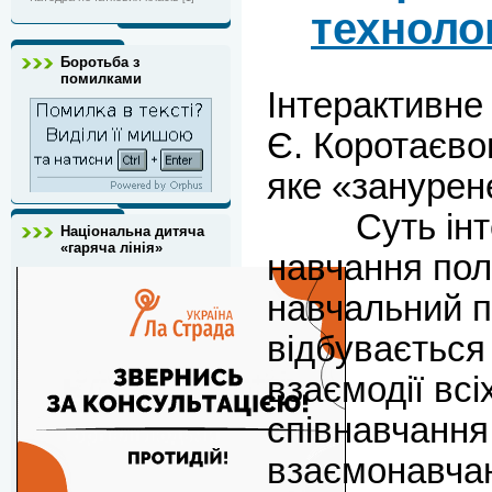
техноло
Боротьба з
помилками
Інтерактивне
Є. Коротаєво
яке «занурен
Суть інтер
Національна дитяча
«гаряча лінія»
навчання пол
навчальний 
відбувається
взаємодії всі
співнавчання
взаємонавчан