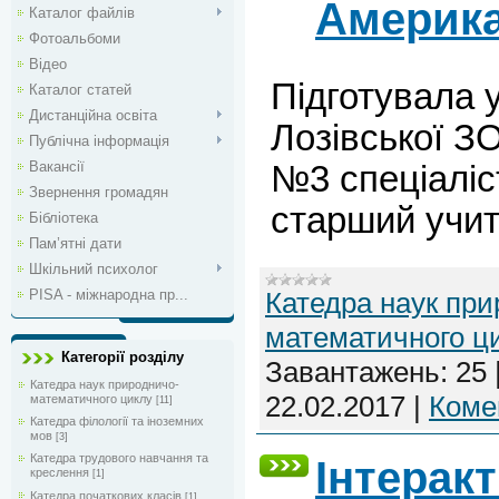
Америк
Каталог файлів
Фотоальбоми
Відео
Підготувала 
Каталог статей
Дистанційна освіта
Лозівської ЗО
Публічна інформація
Вакансії
№3 спеціаліст
Звернення громадян
старший учите
Бібліотека
Пам’ятні дати
Шкільний психолог
Катедра наук при
PISA - міжнародна пр...
математичного ц
Категорії розділу
Завантажень:
25
Катедра наук природничо-
22.02.2017
|
Комен
математичного циклу
[11]
Катедра філології та іноземних
мов
[3]
Катедра трудового навчання та
Інтерак
креслення
[1]
Катедра початкових класів
[1]