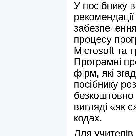
У посібнику 
рекомендації
забезпечення
процесу прог
Microsoft та т
Програмні пр
фірм, які зг
посібнику р
безкоштовно 
вигляді «як є
кодах.
Для учителів 