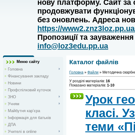
нову платформу. Сайт за
продовжувати функціону
без оновлень. Адреса нов
https://www2.znz3loz.pp.ua
Пропозиції та зауваженн
info@loz3edu.pp.ua
Каталог файлів
Меню сайту
Головна
Головна
»
Файли
» Методична скарбн
Фінансування закладу
У розділі матеріалів
:
16
Новини
Показано матеріалів
:
1-10
Профспілковий куточок
Урок гео
ЗНО
Учням
класі. У
Майбутня кар’єра
Інформація для батьків
теми «П
ДПА
Учителі в online