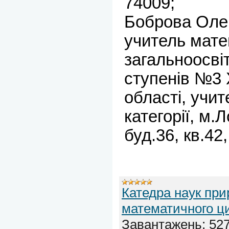
74009;
Боброва Олен
учитель мате
загальноосвіт
ступенів №3 
області, учи
категорії, м.Л
буд.36, кв.42
Катедра наук при
математичного ц
Завантажень:
52