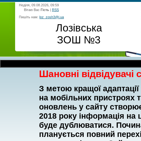
Неділя, 09.08.2026, 09:59
Вітаю Вас
Гість
|
RSS
Пишіть нам:
loz_zosh3@i.ua
Лозівська
ЗОШ №3
З 14:
Шановні відвідувачі 
З метою кращої адаптації
на мобільних пристроях 
оновлень у сайту створює
2018 року інформація на ц
буде дублюватися. Почина
планується повний перехі