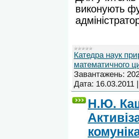
виконують фу
адміністраторі
Катедра наук при
математичного ц
Завантажень:
20
Дата:
16.03.2011
Н.Ю. Ка
Активіз
комунік