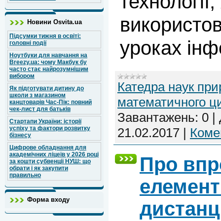
технології,
використов
Новини Osvita.ua
Підсумки тижня в освіті:
уроках інф
головні події
Ноутбуки для навчання на
Breezy.ua: чому Макбук бу
часто стає найрозумнішим
вибором
Катедра наук при
Як підготувати дитину до
школи з магазином
математичного ц
канцтоварів Час-Пік: повний
чек-лист для батьків
Завантажень:
0
|
Стартапи України: історії
успіху та фактори розвитку
21.02.2017
|
Комен
бізнесу
Цифрове обладнання для
академічних ліцеїв у 2026 році
Про впр
за кошти субвенції НУШ: що
обрати і як закупити
правильно
елемент
Форма входу
дистанц