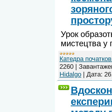
зоряног
простор
Урок образот
мистецтва у 
Катедра початков
2260
|
Завантаже
Hidalgo
|
Дата:
26
Вдоскон
експери