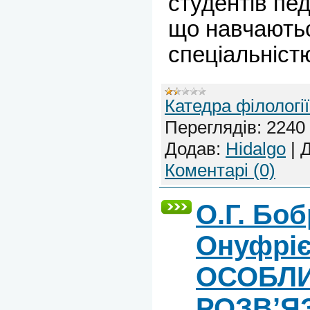
студентів пед
що навчають
спеціальніст
Катедра філологі
Переглядів:
2240
Додав:
Hidalgo
|
Д
Коментарі (0)
О.Г. Боб
Онуфріє
ОСОБЛИ
РОЗВ’Я