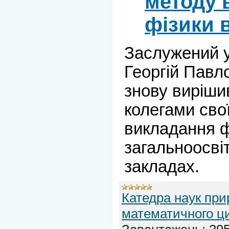
методу 
фізики 
Заслужений у
Георгій Павл
знову виріши
колегами сво
викладання ф
загальноосві
закладах.
Катедра наук при
математичного ц