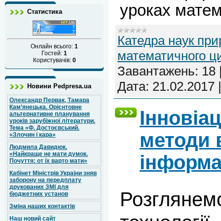
уроках матем
Статистика
Катедра наук при
Онлайн всього:
1
математичного ц
Гостей:
1
Користувачів:
0
Завантажень:
18
Дата:
21.02.2017
Новини Pedpresa.ua
Олександр Первак, Тамара
Кам’янецька. Орієнтовне
Інновіа
альтернативне планування
уроків зарубіжної літератури.
Тема «Ф. Достоєвський.
методи 
«Злочин і кара»
Людмила Давидюк.
«Найкраще не мати думок.
інформа
Почуття: от їх варто мати»
Кабінет Міністрів України зняв
заборону на передплату
друкованих ЗМІ для
Розглянемо
бюджетних установ
Зміна наших контактів
Наш новий сайт