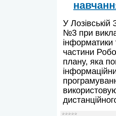
навчанн
У Лозівській 
№3 при викл
інформатики 
частини Робо
плану, яка по
інформаційни
програмуванн
використову
дистанційног