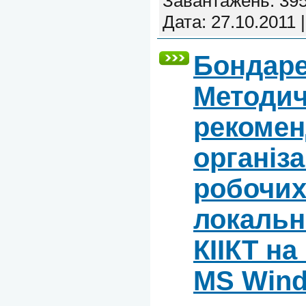
Завантажень:
39
Дата:
27.10.2011
Бондаре
Методич
рекомен
організа
робочих
локальн
КІІКТ н
MS Win