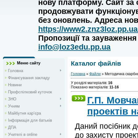
нову платформу. Сайт за
продовжувати функціону
без оновлень. Адреса нов
https://www2.znz3loz.pp.ua
Пропозиції та зауваженн
info@loz3edu.pp.ua
Каталог файлів
Меню сайту
Головна
Головна
»
Файли
» Методична скарбн
Фінансування закладу
У розділі матеріалів
:
16
Новини
Показано матеріалів
:
11-16
Профспілковий куточок
Г.П. Мовча
ЗНО
Учням
проектів н
Майбутня кар’єра
Інформація для батьків
Даний посібник д
ДПА
до захисту проек
Учителі в online