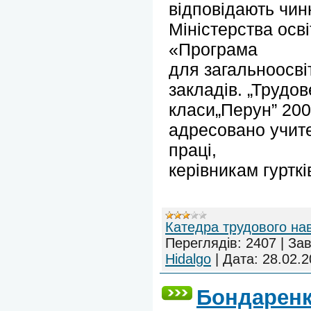
відповідають чин
Міністерства осві
«Програма
для загальноосві
закладів. „Трудов
класи„Перун” 200
адресовано учит
праці,
керівникам гурткі
Катедра трудового на
Переглядів:
2407
|
Зав
Hidalgo
|
Дата:
28.02.2
Бондаренк