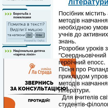
літератур
Посібник містить
Боротьба з
помилками
методів навчання
необхідною умов
учнів до активних
знань.
Розробки уроків 
Національна дитяча
"Сеердньовічний
«гаряча лінія»
героїчний епосс.
Пісня про Роланд
прикладом упров
методів навчання
літератури.
Для вчителів сві
студентів-філолог