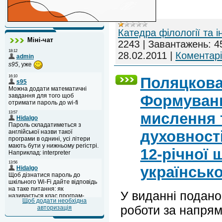
Катедра філології та 
Міні-чат
2243
|
Завантажень:
4
28.02.2011
|
Коментарі
Поляцкова
Формуванн
мислення 
духовності
12‑річної 
українсько
У виданні подано
Щоб додати необхідна
роботи за напря
авторизація