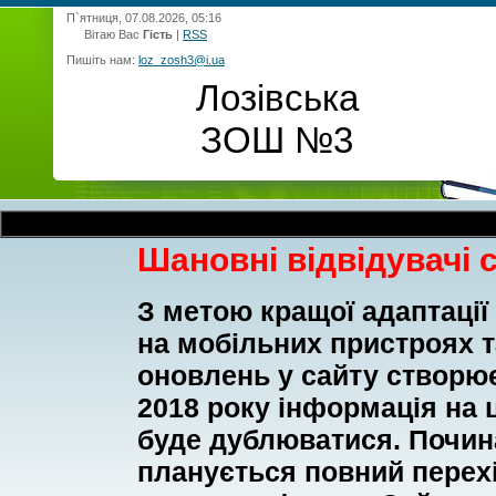
П`ятниця, 07.08.2026, 05:16
Вітаю Вас
Гість
|
RSS
Пишіть нам:
loz_zosh3@i.ua
Лозівська
ЗОШ №3
Шановні відвідувачі 
З метою кращої адаптації
на мобільних пристроях 
оновлень у сайту створює
2018 року інформація на ц
буде дублюватися. Почина
планується повний перехі