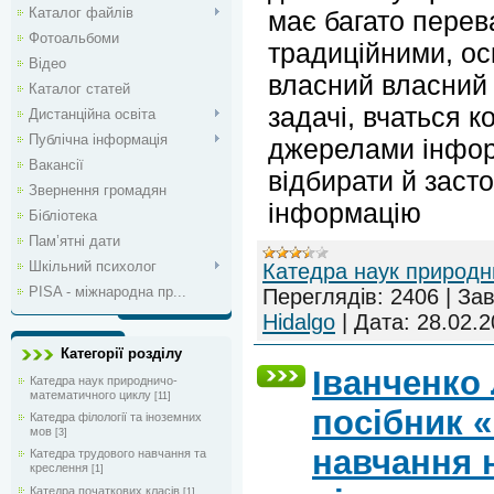
Каталог файлів
має багато перев
Фотоальбоми
традиційними, ос
Відео
власний власний
Каталог статей
задачі, вчаться 
Дистанційна освіта
Публічна інформація
джерелами інформ
Вакансії
відбирати й заст
Звернення громадян
інформацію
Бібліотека
Пам’ятні дати
Шкільний психолог
Катедра наук природн
PISA - міжнародна пр...
Переглядів:
2406
|
Зав
Hidalgo
|
Дата:
28.02.2
Категорії розділу
Іванченко
Катедра наук природничо-
математичного циклу
[11]
посібник 
Катедра філології та іноземних
мов
[3]
навчання н
Катедра трудового навчання та
креслення
[1]
Катедра початкових класів
[1]