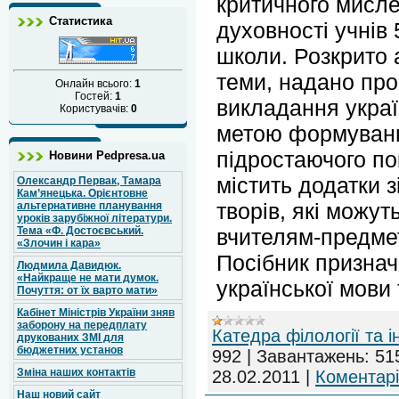
критичного мисле
Статистика
духовності учнів 
школи. Розкрито 
теми, надано про
Онлайн всього:
1
Гостей:
1
викладання украї
Користувачів:
0
метою формуванн
підростаючого по
Новини Pedpresa.ua
містить додатки з
Олександр Первак, Тамара
Кам’янецька. Орієнтовне
творів, які можуть
альтернативне планування
уроків зарубіжної літератури.
Тема «Ф. Достоєвський.
вчителям-предме
«Злочин і кара»
Посібник признач
Людмила Давидюк.
«Найкраще не мати думок.
української мови 
Почуття: от їх варто мати»
Кабінет Міністрів України зняв
заборону на передплату
Катедра філології та 
друкованих ЗМІ для
бюджетних установ
992
|
Завантажень:
51
Зміна наших контактів
28.02.2011
|
Коментарі
Наш новий сайт