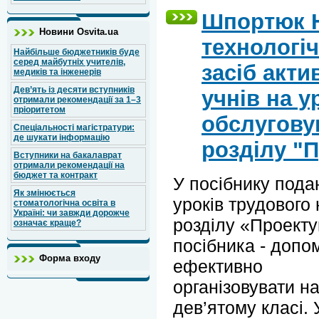
Шпортюк Н
Новини Osvita.ua
технологіч
Найбільше бюджетників буде
серед майбутніх учителів,
засіб акти
медиків та інженерів
Дев’ять із десяти вступників
учнів на у
отримали рекомендації за 1–3
пріоритетом
обслугову
Спеціальності магістратури:
де шукати інформацію
розділу "
Вступники на бакалаврат
отримали рекомендації на
бюджет та контракт
У посібнику пода
Як змінюється
уроків трудового
стоматологічна освіта в
Україні: чи завжди дорожче
розділу «Проект
означає краще?
посібника - допо
Форма входу
ефективно
організовувати н
дев’ятому класі. 