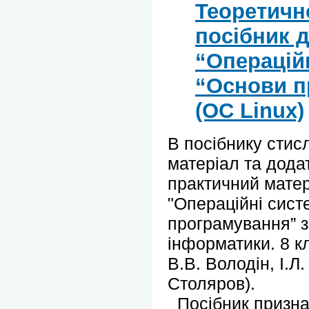
Теоретичн
посібник 
“Операційн
“Основи п
(ОС Linux)
В посібнику стис
матеріал та дода
практичний матер
"Операційні сист
програмування” 
інформатики. 8 к
В.В. Володін, І.Л
Столяров).
Посібник призна