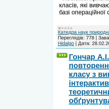
класів, які вивча
базі операційної
Катедра наук природн
Переглядів:
778
|
Зава
Hidalgo
|
Дата:
28.02.2
Гончар А.І
повторенн
класу з в
інтерактив
теоретичн
обґрунтув