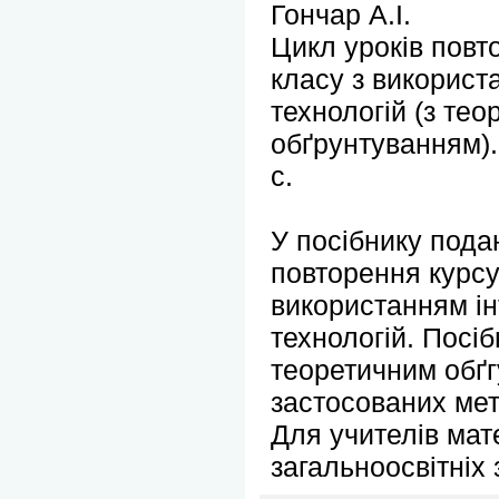
Гончар А.І.
Цикл уроків повт
класу з використ
технологій (з те
обґрунтуванням).
с.
У посібнику пода
повторення курсу
використанням і
технологій. Посі
теоретичним обґ
застосованих мет
Для учителів мат
загальноосвітніх 