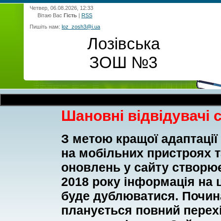
Четвер, 06.08.2026, 12:33
Вітаю Вас
Гість
|
RSS
Пишіть нам:
loz_zosh3@i.ua
Лозівська
ЗОШ №3
Шановні відвідувачі 
З метою кращої адаптації
на мобільних пристроях 
оновлень у сайту створює
2018 року інформація на ц
буде дублюватися. Почина
планується повний перехі