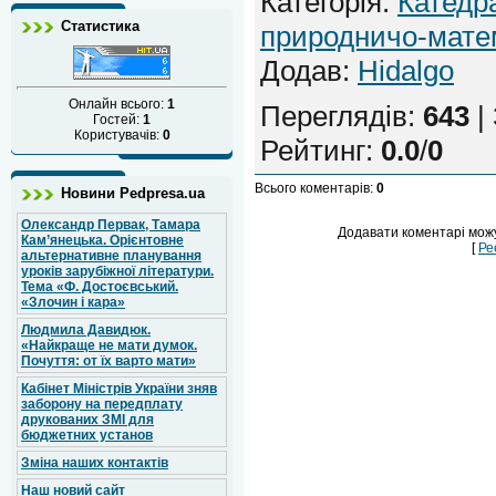
Категорія
:
Катедр
Статистика
природничо-мате
Додав
:
Hidalgo
Онлайн всього:
1
Переглядів
:
643
|
Гостей:
1
Користувачів:
0
Рейтинг
:
0.0
/
0
Всього коментарів
:
0
Новини Pedpresa.ua
Олександр Первак, Тамара
Додавати коментарі можу
Кам’янецька. Орієнтовне
[
Ре
альтернативне планування
уроків зарубіжної літератури.
Тема «Ф. Достоєвський.
«Злочин і кара»
Людмила Давидюк.
«Найкраще не мати думок.
Почуття: от їх варто мати»
Кабінет Міністрів України зняв
заборону на передплату
друкованих ЗМІ для
бюджетних установ
Зміна наших контактів
Наш новий сайт