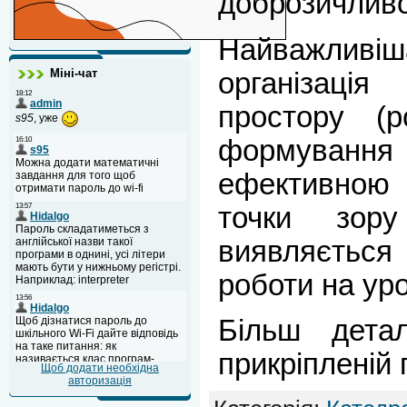
доброзичливос
Найважл
Міні-чат
організац
простору (р
формуванн
ефективною
точки зору 
виявляєтьс
роботи на уро
Більш дета
прикріпленій 
Щоб додати необхідна
авторизація