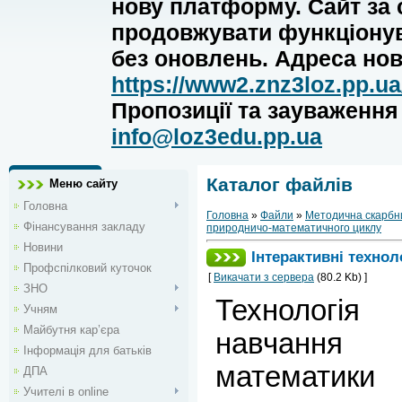
нову платформу. Сайт за
продовжувати функціону
без оновлень. Адреса нов
https://www2.znz3loz.pp.ua
Пропозиції та зауваженн
info@loz3edu.pp.ua
Каталог файлів
Меню сайту
Головна
Головна
»
Файли
»
Методична скарбн
Фінансування закладу
природничо-математичного циклу
Новини
Інтерактивні технол
Профспілковий куточок
[
Викачати з сервера
(80.2 Kb) ]
ЗНО
Технологія
Учням
Майбутня кар’єра
навчання 
Інформація для батьків
математики
ДПА
Учителі в online