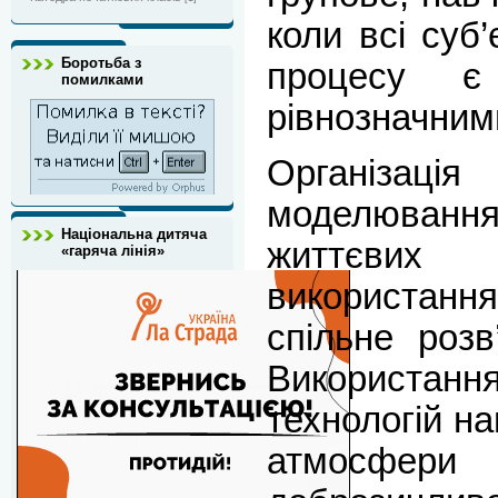
коли всі суб’
Боротьба з
процесу є 
помилками
рівнозначним
Організац
моделюва
Національна дитяча
життєви
«гаряча лінія»
використанн
спільне розв
Використанн
технологій н
атмосфери с