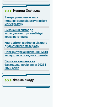
Новини Osvita.ua
Завтра розпочинається
подання заяв від вступників у
магістратуру
Виконання вимог до
зарахування: три необхідні
кроки вступника
Книга літер: шаблони цікавого
дидактичного матеріалу
Нові критерії оцінювання: МОН
знову грає в псевдоавтономію
Вартість навчання на
бакалавра: порівняння 2025 і
2026 років
Форма входу