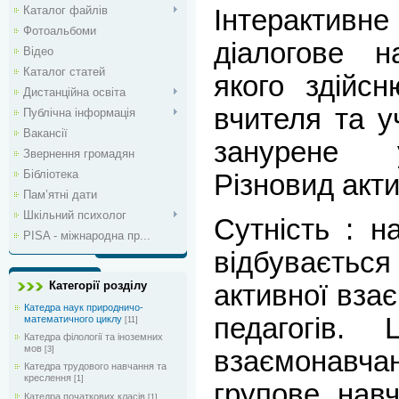
Каталог файлів
Інтеракти
Фотоальбоми
діалогове н
Відео
Каталог статей
якого здійсн
Дистанційна освіта
вчителя та у
Публічна інформація
Вакансії
занурене 
Звернення громадян
Бібліотека
Різновид акти
Пам’ятні дати
Шкільний психолог
Сутність : н
PISA - міжнародна пр...
відбувається 
Категорії розділу
активної взає
Катедра наук природничо-
педагогів. 
математичного циклу
[11]
Катедра філології та іноземних
мов
[3]
взаємонавча
Катедра трудового навчання та
креслення
[1]
групове, навч
Катедра початкових класів
[1]